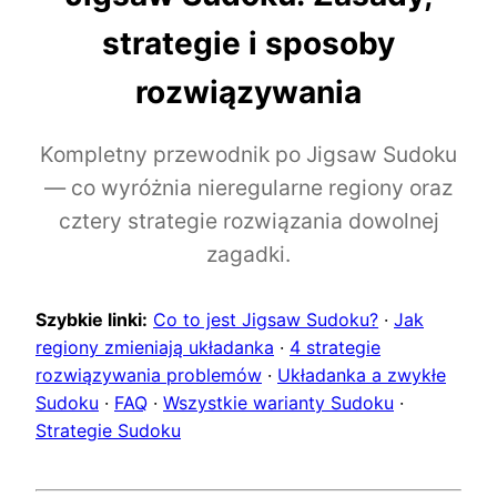
strategie i sposoby
rozwiązywania
Kompletny przewodnik po Jigsaw Sudoku
— co wyróżnia nieregularne regiony oraz
cztery strategie rozwiązania dowolnej
zagadki.
Szybkie linki:
Co to jest Jigsaw Sudoku?
·
Jak
regiony zmieniają układanka
·
4 strategie
rozwiązywania problemów
·
Układanka a zwykłe
Sudoku
·
FAQ
·
Wszystkie warianty Sudoku
·
Strategie Sudoku