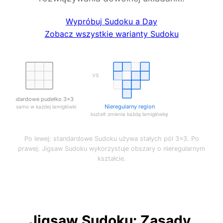
Wypróbuj Sudoku a Day
Zobacz wszystkie warianty Sudoku
vs
Standardowe pudełko 3×3
Nieregularny region
takie samo w każdej łamigłówki
kształt zmienia każdą łamigłówkę
Po lewej: standardowe Sudoku używa stałych pól 3×3. Po
prawej: Jigsaw Sudoku wykorzystuje obszary o nieregularnym
kształcie.
Jigsaw Sudoku: Zasady,