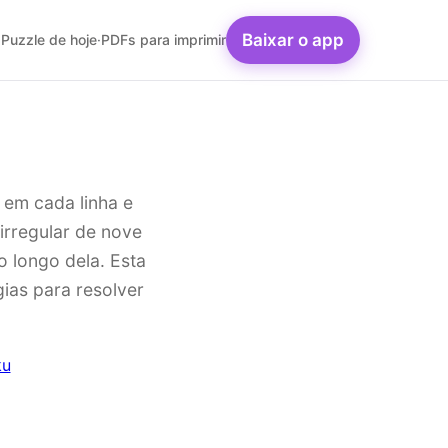
Baixar o app
Puzzle de hoje
·
PDFs para imprimir
 em cada linha e
 irregular de nove
 longo dela. Esta
gias para resolver
ku