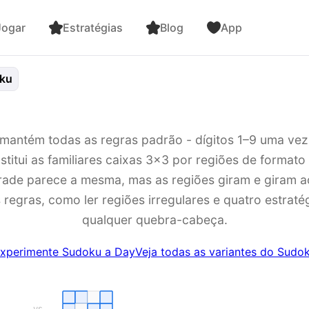
ogar
Estratégias
Blog
App
ku
antém todas as regras padrão - dígitos 1–9 uma vez
titui as familiares caixas 3×3 por regiões de formato
grade parece a mesma, mas as regiões giram e giram ao
regras, como ler regiões irregulares e quatro estraté
qualquer quebra-cabeça.
xperimente Sudoku a Day
Veja todas as variantes do Sudo
vs