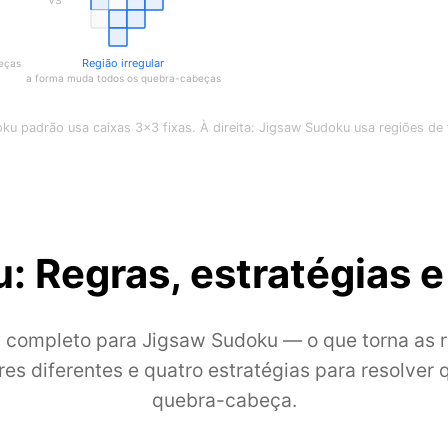
Região irregular
beças
a forma muda todos os quebra-cabeças
ku padrão usa caixas 3×3 fixas. À direita: Jigsaw Sudoku usa regiões de f
: Regras, estratégias e
 completo para Jigsaw Sudoku — o que torna as 
ares diferentes e quatro estratégias para resolver 
quebra-cabeça.