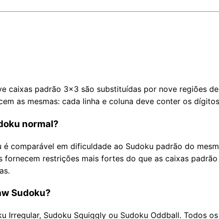
 caixas padrão 3×3 são substituídas por nove regiões de 
cem as mesmas: cada linha e coluna deve conter os dígito
udoku normal?
u é comparável em dificuldade ao Sudoku padrão do mesmo 
es fornecem restrições mais fortes do que as caixas padrã
as.
saw Sudoku?
Irregular, Sudoku Squiggly ou Sudoku Oddball. Todos os 