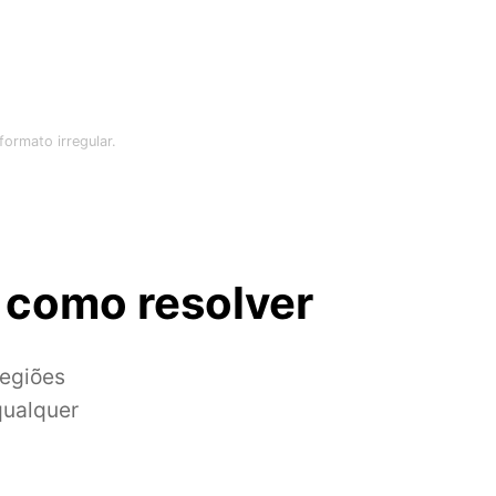
ormato irregular.
 como resolver
regiões
qualquer