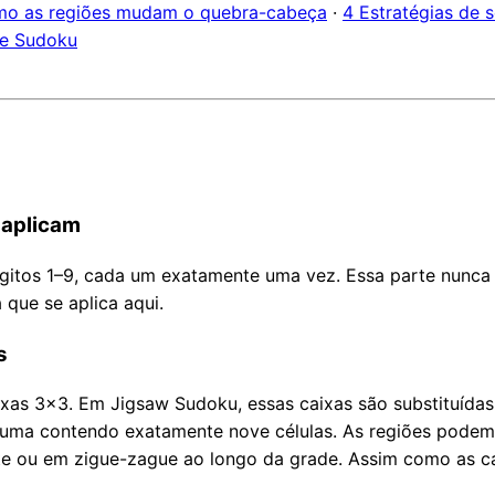
o as regiões mudam o quebra-cabeça
·
4 Estratégias de 
de Sudoku
 aplicam
ígitos 1–9, cada um exatamente uma vez. Essa parte nunc
a que se aplica aqui.
s
as 3×3. Em Jigsaw Sudoku, essas caixas são substituídas 
 uma contendo exatamente nove células. As regiões podem
te ou em zigue-zague ao longo da grade. Assim como as ca