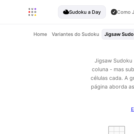
Sudoku a Day
Como J
Home
Variantes do Sudoku
Jigsaw Sudo
Jigsaw Sudoku m
coluna - mas subs
células cada. A 
página aborda as 
E