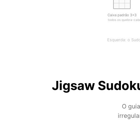
Caixa padrão 3×3
igual a todos os quebra-ca
Esquerda: o Sudo
Jigsaw Sudoku
O guia
irregul