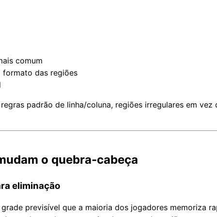
 mais comum
 formato das regiões
l
gras padrão de linha/coluna, regiões irregulares em vez 
s mudam o quebra-cabeça
ra eliminação
grade previsível que a maioria dos jogadores memoriza r