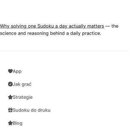
Why solving one Sudoku a day actually matters
— the
science and reasoning behind a daily practice.
App
Jak grać
Strategie
Sudoku do druku
Blog