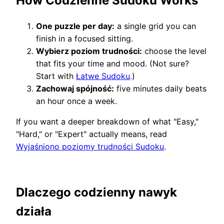
How Codzienne Sudoku Works
One puzzle per day:
a single grid you can
finish in a focused sitting.
Wybierz poziom trudności:
choose the level
that fits your time and mood. (Not sure?
Start with
Łatwe Sudoku
.)
Zachowaj spójność:
five minutes daily beats
an hour once a week.
If you want a deeper breakdown of what "Easy,"
"Hard," or "Expert" actually means, read
Wyjaśniono poziomy trudności Sudoku
.
Dlaczego codzienny nawyk
działa