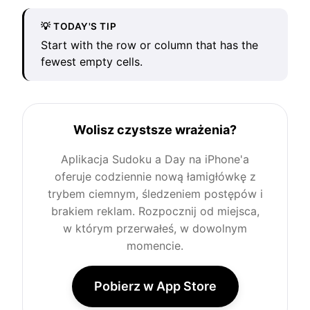
💡 TODAY'S TIP
Start with the row or column that has the
fewest empty cells.
Wolisz czystsze wrażenia?
Aplikacja Sudoku a Day na iPhone'a
oferuje codziennie nową łamigłówkę z
trybem ciemnym, śledzeniem postępów i
brakiem reklam. Rozpocznij od miejsca,
w którym przerwałeś, w dowolnym
momencie.
Pobierz w App Store