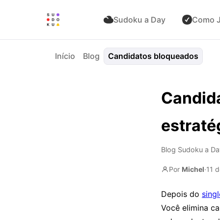
Sudoku a Day
Como J
Início
Blog
Candidatos bloqueados
Candid
estraté
Blog Sudoku a Da
Por
Michel
·
11 
Depois do
sing
Você elimina ca