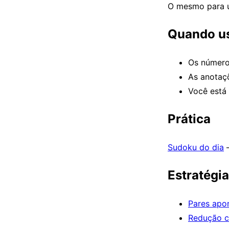
O mesmo para u
Quando u
Os número
As anotaç
Você está
Prática
Sudoku do dia
—
Estratégi
Pares apo
Redução c