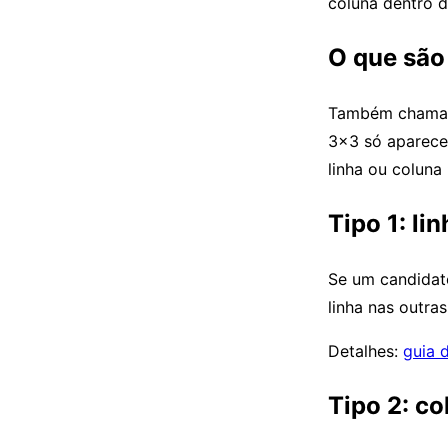
coluna dentro d
O que são
Também cham
3×3 só aparec
linha ou coluna
Tipo 1: li
Se um candidato
linha nas outras
Detalhes:
guia 
Tipo 2: co