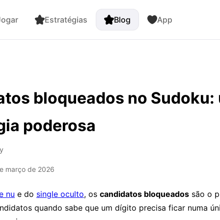
ogar
Estratégias
Blog
App
atos bloqueados no Sudoku:
gia poderosa
y
de março de 2026
le nu
e do
single oculto
, os
candidatos bloqueados
são o p
ndidatos quando sabe que um dígito precisa ficar numa úni