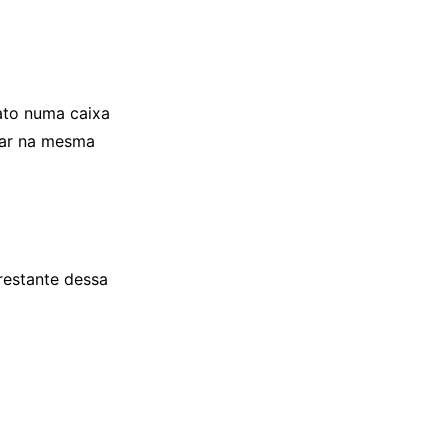
ato numa caixa
tar na mesma
 restante dessa