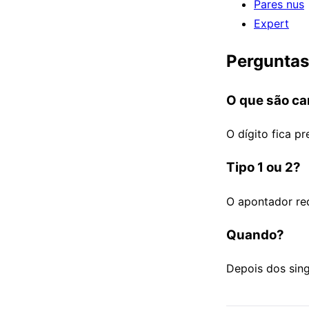
Pares nus
Expert
Perguntas
O que são c
O dígito fica p
Tipo 1 ou 2?
O apontador red
Quando?
Depois dos sing