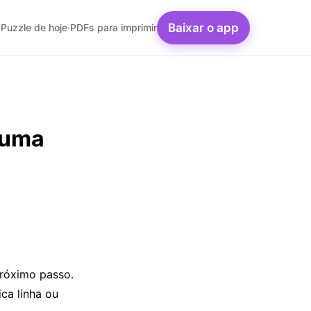
Baixar o app
Puzzle de hoje
·
PDFs para imprimir
 uma
róximo passo.
ca linha ou