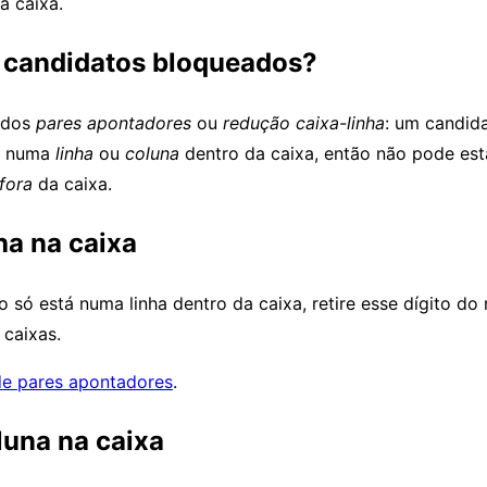
a caixa.
 candidatos bloqueados?
ados
pares apontadores
ou
redução caixa-linha
: um candid
e numa
linha
ou
coluna
dentro da caixa, então não pode es
fora
da caixa.
nha na caixa
 só está numa linha dentro da caixa, retire esse dígito do
 caixas.
de pares apontadores
.
luna na caixa