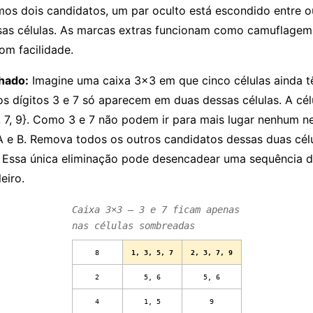
os dois candidatos, um par oculto está escondido entre o
sas células. As marcas extras funcionam como camuflagem
om facilidade.
hado:
Imagine uma caixa 3×3 em que cinco células ainda t
s dígitos 3 e 7 só aparecem em duas dessas células. A célu
 3, 7, 9}. Como 3 e 7 não podem ir para mais lugar nenhum ne
 e B. Remova todos os outros candidatos dessas duas célu
7}. Essa única eliminação pode desencadear uma sequência 
eiro.
Caixa 3×3 — 3 e 7 ficam apenas
nas células sombreadas
8
1, 3, 5, 7
2, 3, 7, 9
2
5, 6
5, 6
4
1, 5
9