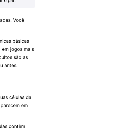
r o par.
zadas. Você
nicas básicas
o em jogos mais
cultos são as
u antes.
uas células da
 aparecem em
lulas contêm