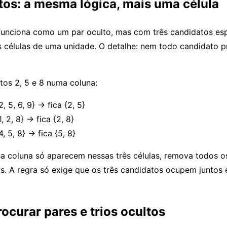
tos: a mesma lógica, mais uma célula
unciona como um par oculto, mas com três candidatos es
 células de uma unidade. O detalhe: nem todo candidato p
.
os 2, 5 e 8 numa coluna:
2, 5, 6, 9} → fica {2, 5}
1, 2, 8} → fica {2, 8}
4, 5, 8} → fica {5, 8}
sa coluna só aparecem nessas três células, remova todos o
s. A regra só exige que os três candidatos ocupem juntos
ocurar pares e trios ocultos