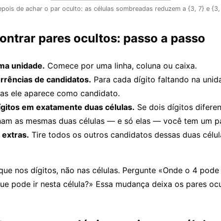
pois de achar o par oculto: as células sombreadas reduzem a {3, 7} e {3,
ntrar pares ocultos: passo a passo
ma unidade.
Comece por uma linha, coluna ou caixa.
rrências de candidatos.
Para cada dígito faltando na unid
las ele aparece como candidato.
ígitos em exatamente duas células.
Se dois dígitos difere
ham as mesmas duas células — e só elas — você tem um pa
 extras.
Tire todos os outros candidatos dessas duas célula
oque nos dígitos, não nas células. Pergunte «Onde o 4 pode 
ue pode ir nesta célula?» Essa mudança deixa os pares oc