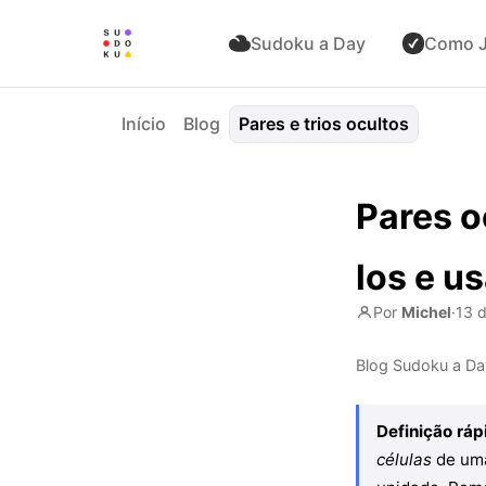
Sudoku a Day
Como J
Início
Blog
Pares e trios ocultos
Pares o
los e u
Por
Michel
·
13 
Blog Sudoku a Da
Definição ráp
células
de uma