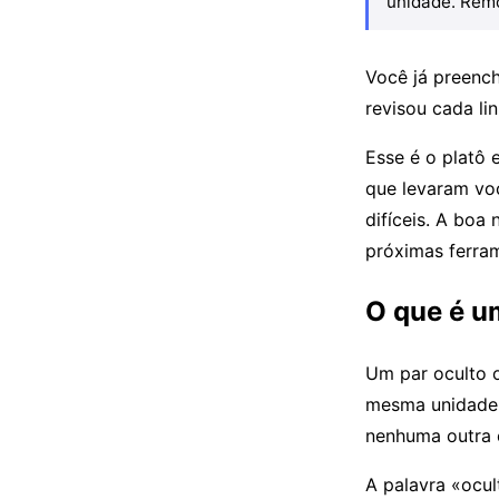
unidade. Remo
Você já preench
revisou cada li
Esse é o platô 
que levaram vo
difíceis. A boa 
próximas ferra
O que é u
Um par oculto 
mesma unidade 
nenhuma outra c
A palavra «ocul