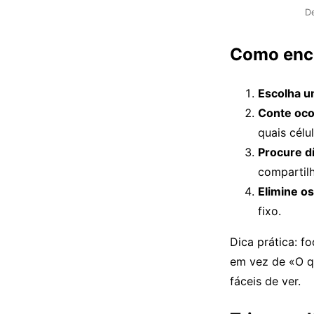
De
Como enco
Escolha u
Conte oco
quais célu
Procure d
compartil
Elimine os
fixo.
Dica prática: f
em vez de «O q
fáceis de ver.