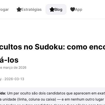
ogar
Estratégias
Blog
App
cultos no Sudoku: como enc
sá-los
de março de 2026
y ·
2026-03-13
ida:
Um par oculto são dois candidatos que aparecem em
exa
 unidade (linha, coluna ou caixa) — e em nenhum outro lugar