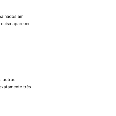
palhados em
recisa aparecer
s outros
 exatamente três