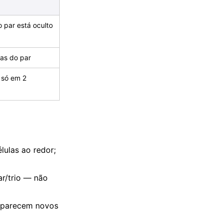
 par está oculto
as do par
s só em 2
lulas ao redor;
r/trio — não
 aparecem novos