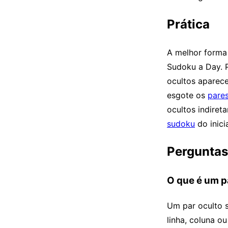
Prática
A melhor forma 
Sudoku a Day. 
ocultos aparec
esgote os
pare
ocultos indiret
sudoku
do inici
Perguntas
O que é um p
Um par oculto 
linha, coluna o