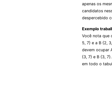
apenas os mesm
candidatos nes
despercebido c
Exemplo trabal
Você nota que o
5, 7} e a B {2,
devem ocupar A
{3, 7} e B {3, 
em todo o tabul