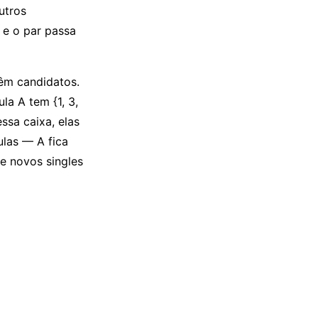
utros
 e o par passa
êm candidatos.
la A tem {1, 3,
ssa caixa, elas
las — A fica
de novos singles