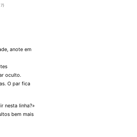
 7}
ade, anote em
ntes
r oculto.
s. O par fica
ir nesta linha?»
ultos bem mais