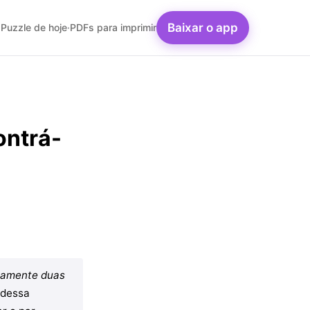
Baixar o app
Puzzle de hoje
·
PDFs para imprimir
ontrá-
tamente duas
 dessa