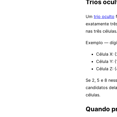
Trios ocul
Um
trio oculto
f
exatamente três
nas três células
Exemplo — dígit
Célula X: {
Célula Y: {
Célula Z: {
Se 2, 5 e 8 nes
candidatos dela
células.
Quando pr