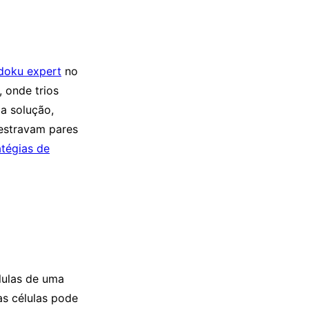
doku expert
no
, onde trios
a solução,
estravam pares
atégias de
lulas de uma
as células pode