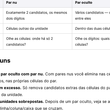
Par nu
Par oculto
Exatamente 2 candidatos, os mesmos
Vários candidatos — o
dois dígitos
entre eles
Células
outras
da unidade
Dentro
das duas célul
Olhe as células: onde há só 2
Olhe os dígitos: quai
candidatos?
células?
muns
 par oculto com par nu.
Com pares nus você elimina nas cé
s, nas próprias células do par.
em excesso.
Só remova candidatos extras das células do pa
 da unidade.
unidades sobrepostas.
Depois de um par oculto, veja se
 linha/coluna/caixa que se cruzam.