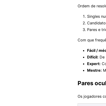
Ordem de resol
Singles nu
Candidato
Pares e tr
Com que frequên
Fácil / mé
Difícil:
De 
Expert:
Co
Mestre:
Mu
Pares ocul
Os jogadores co