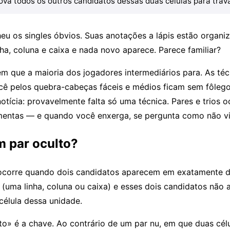
va todos os outros candidatos dessas duas células para trava
eu os singles óbvios. Suas anotações a lápis estão organi
nha, coluna e caixa e nada novo aparece. Parece familiar?
em que a maioria dos jogadores intermediários para. As téc
cê pelos quebra-cabeças fáceis e médios ficam sem fôleg
notícia: provavelmente falta só uma técnica. Pares e trios o
mentas — e quando você enxerga, se pergunta como não vi
m par oculto?
ocorre quando dois candidatos aparecem em exatamente d
(uma linha, coluna ou caixa) e esses dois candidatos não
élula dessa unidade.
to» é a chave. Ao contrário de um par nu, em que duas cé