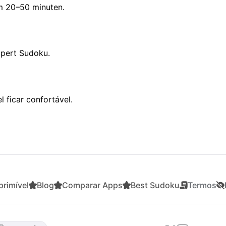
em 20–50 minuten.
xpert Sudoku.
 ficar confortável.
rimível
Blog
Comparar Apps
Best Sudoku
Termos