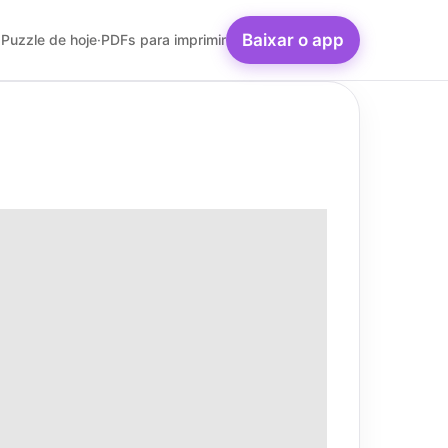
Baixar o app
Puzzle de hoje
·
PDFs para imprimir