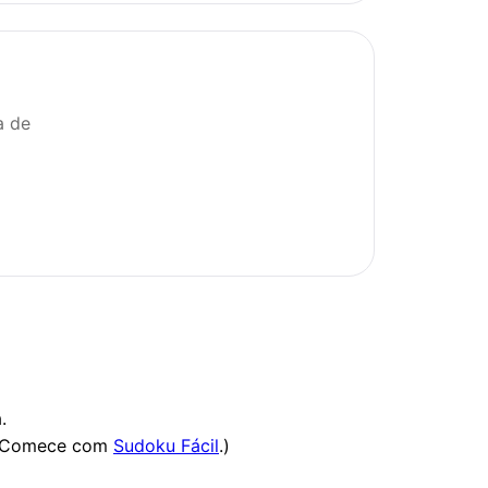
a de
.
a? Comece com
Sudoku Fácil
.)