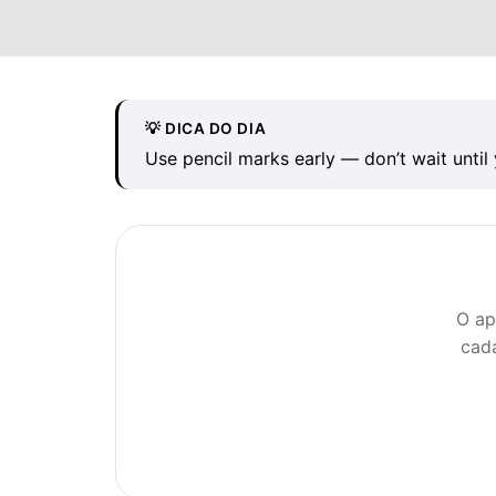
💡 DICA DO DIA
Use pencil marks early — don’t wait until 
O ap
cad