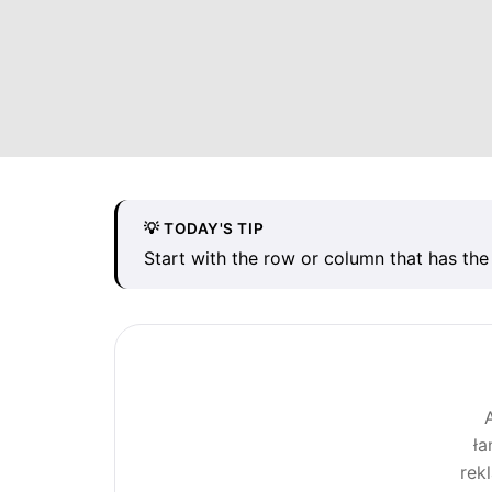
💡 TODAY'S TIP
Start with the row or column that has the
ła
rek