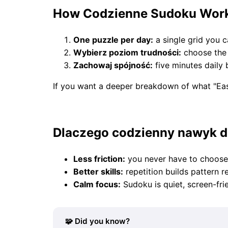
How Codzienne Sudoku Wor
One puzzle per day:
a single grid you ca
Wybierz poziom trudności:
choose the 
Zachowaj spójność:
five minutes daily
If you want a deeper breakdown of what "Easy
Dlaczego codzienny nawyk d
Less friction:
you never have to choose 
Better skills:
repetition builds pattern r
Calm focus:
Sudoku is quiet, screen-frie
🧩 Did you know?