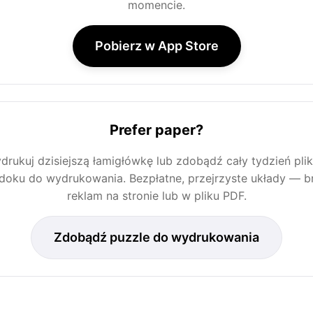
momencie.
Pobierz w App Store
Prefer paper?
drukuj dzisiejszą łamigłówkę lub zdobądź cały tydzień pli
doku do wydrukowania. Bezpłatne, przejrzyste układy — b
reklam na stronie lub w pliku PDF.
Zdobądź puzzle do wydrukowania