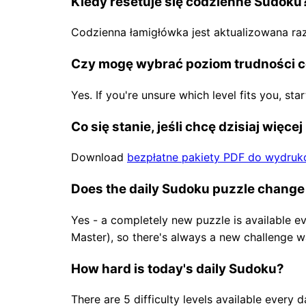
Kiedy resetuje się codzienne Sudoku
Codzienna łamigłówka jest aktualizowana ra
Czy mogę wybrać poziom trudności c
Yes. If you're unsure which level fits you, sta
Co się stanie, jeśli chcę dzisiaj więce
Download
bezpłatne pakiety PDF do wydruk
Does the daily Sudoku puzzle change
Yes - a completely new puzzle is available ev
Master), so there's always a new challenge wa
How hard is today's daily Sudoku?
There are 5 difficulty levels available every 