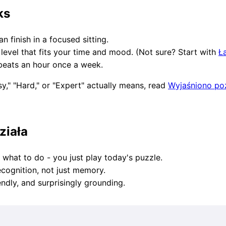
ks
n finish in a focused sitting.
level that fits your time and mood. (Not sure? Start with
Ł
 beats an hour once a week.
," "Hard," or "Expert" actually means, read
Wyjaśniono po
ziała
what to do - you just play today's puzzle.
ecognition, not just memory.
ndly, and surprisingly grounding.