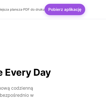
Pobierz aplikację
iejsza plansza
·
PDF do druku
e Every Day
 nową codzienną
u bezpośrednio w