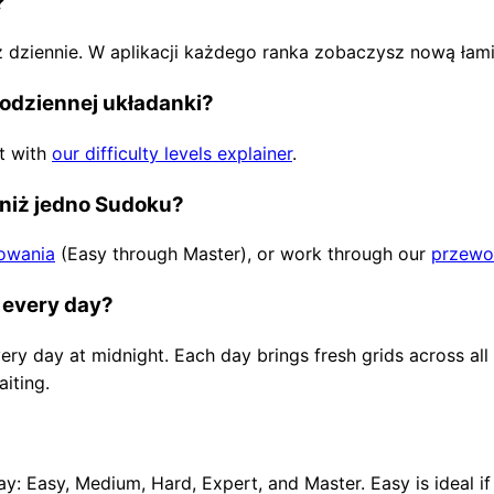
?
z dziennie. W aplikacji każdego ranka zobaczysz nową łam
odziennej układanki?
rt with
our difficulty levels explainer
.
j niż jedno Sudoku?
owania
(Easy through Master), or work through our
przewod
 every day?
ery day at midnight. Each day brings fresh grids across all 
iting.
day: Easy, Medium, Hard, Expert, and Master. Easy is ideal if