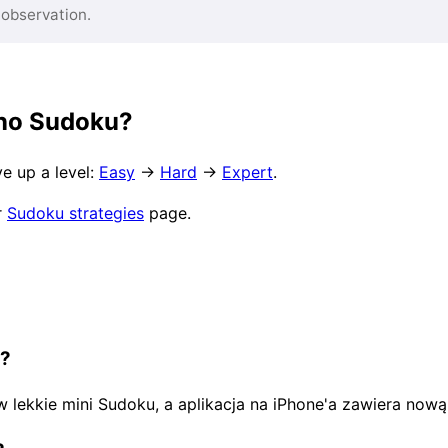
 observation.
dno Sudoku?
e up a level:
Easy
→
Hard
→
Expert
.
r
Sudoku strategies
page.
e?
w lekkie mini Sudoku, a aplikacja na iPhone'a zawiera now