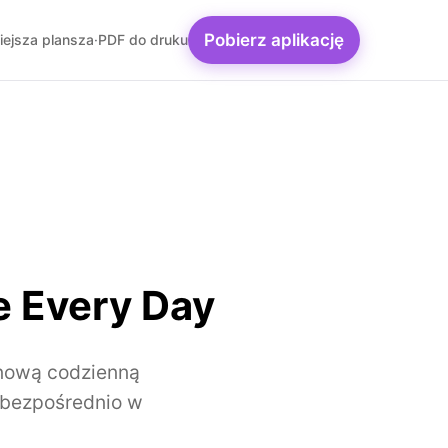
Pobierz aplikację
iejsza plansza
·
PDF do druku
e Every Day
 nową codzienną
u bezpośrednio w