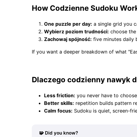
How Codzienne Sudoku Wor
One puzzle per day:
a single grid you ca
Wybierz poziom trudności:
choose the 
Zachowaj spójność:
five minutes daily
If you want a deeper breakdown of what "Easy
Dlaczego codzienny nawyk d
Less friction:
you never have to choose 
Better skills:
repetition builds pattern r
Calm focus:
Sudoku is quiet, screen-frie
🧩 Did you know?