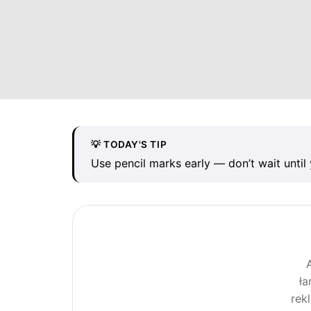
💡 TODAY'S TIP
Use pencil marks early — don’t wait until 
ła
rek