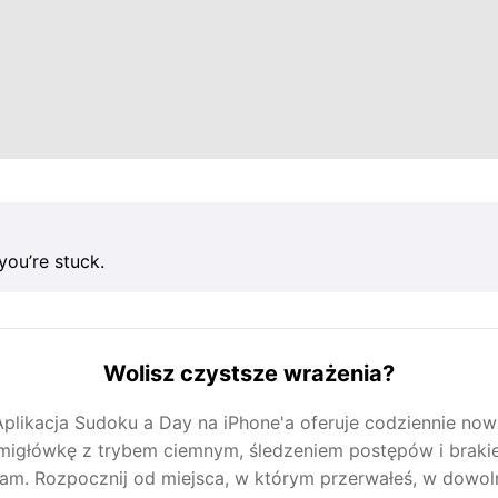
you’re stuck.
Wolisz czystsze wrażenia?
Aplikacja Sudoku a Day na iPhone'a oferuje codziennie now
migłówkę z trybem ciemnym, śledzeniem postępów i brak
lam. Rozpocznij od miejsca, w którym przerwałeś, w dowo