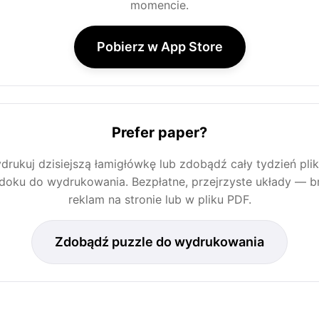
momencie.
Pobierz w App Store
Prefer paper?
drukuj dzisiejszą łamigłówkę lub zdobądź cały tydzień pli
doku do wydrukowania. Bezpłatne, przejrzyste układy — b
reklam na stronie lub w pliku PDF.
Zdobądź puzzle do wydrukowania