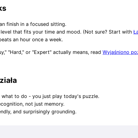
ks
n finish in a focused sitting.
level that fits your time and mood. (Not sure? Start with
Ł
 beats an hour once a week.
," "Hard," or "Expert" actually means, read
Wyjaśniono po
ziała
what to do - you just play today's puzzle.
ecognition, not just memory.
ndly, and surprisingly grounding.