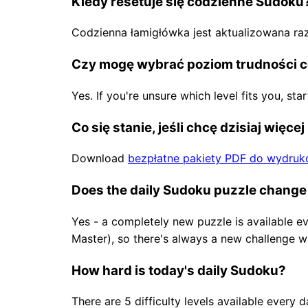
Kiedy resetuje się codzienne Sudoku
Codzienna łamigłówka jest aktualizowana ra
Czy mogę wybrać poziom trudności c
Yes. If you're unsure which level fits you, sta
Co się stanie, jeśli chcę dzisiaj więce
Download
bezpłatne pakiety PDF do wydruk
Does the daily Sudoku puzzle change
Yes - a completely new puzzle is available ev
Master), so there's always a new challenge wa
How hard is today's daily Sudoku?
There are 5 difficulty levels available every 