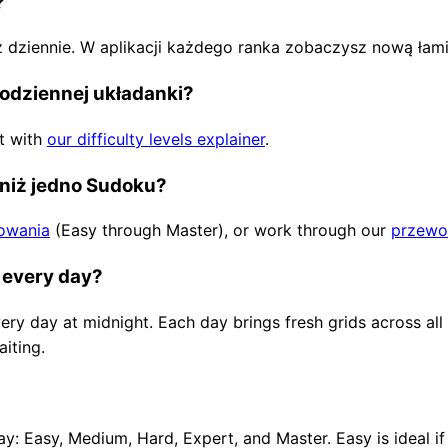
?
z dziennie. W aplikacji każdego ranka zobaczysz nową łam
odziennej układanki?
rt with
our difficulty levels explainer
.
j niż jedno Sudoku?
owania
(Easy through Master), or work through our
przewod
 every day?
ery day at midnight. Each day brings fresh grids across all 
iting.
day: Easy, Medium, Hard, Expert, and Master. Easy is ideal if