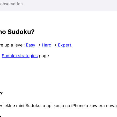
 observation.
dno Sudoku?
e up a level:
Easy
→
Hard
→
Expert
.
r
Sudoku strategies
page.
e?
w lekkie mini Sudoku, a aplikacja na iPhone'a zawiera now