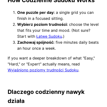
How Codzienne Sudoku Works
One puzzle per day:
a single grid you can
finish in a focused sitting.
Wybierz poziom trudności:
choose the level
that fits your time and mood. (Not sure?
Start with
Łatwe Sudoku
.)
Zachowaj spójność:
five minutes daily beats
an hour once a week.
If you want a deeper breakdown of what "Easy,"
"Hard," or "Expert" actually means, read
Wyjaśniono poziomy trudności Sudoku
.
Dlaczego codzienny nawyk
działa