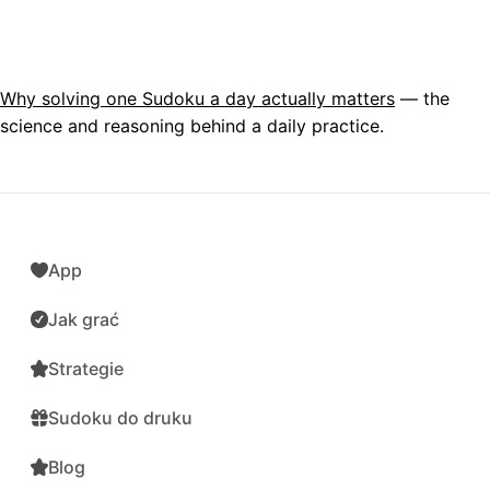
Why solving one Sudoku a day actually matters
— the
science and reasoning behind a daily practice.
App
Jak grać
Strategie
Sudoku do druku
Blog