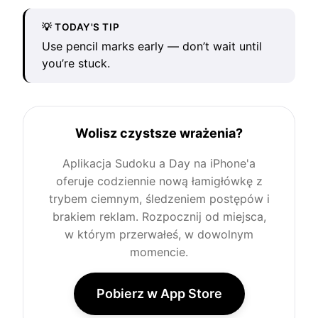
💡 TODAY'S TIP
Use pencil marks early — don’t wait until
you’re stuck.
Wolisz czystsze wrażenia?
Aplikacja Sudoku a Day na iPhone'a
oferuje codziennie nową łamigłówkę z
trybem ciemnym, śledzeniem postępów i
brakiem reklam. Rozpocznij od miejsca,
w którym przerwałeś, w dowolnym
momencie.
Pobierz w App Store