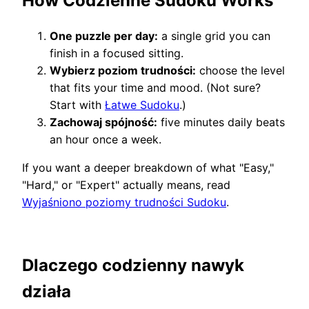
How Codzienne Sudoku Works
One puzzle per day:
a single grid you can
finish in a focused sitting.
Wybierz poziom trudności:
choose the level
that fits your time and mood. (Not sure?
Start with
Łatwe Sudoku
.)
Zachowaj spójność:
five minutes daily beats
an hour once a week.
If you want a deeper breakdown of what "Easy,"
"Hard," or "Expert" actually means, read
Wyjaśniono poziomy trudności Sudoku
.
Dlaczego codzienny nawyk
działa