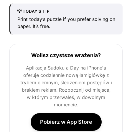
💡 TODAY'S TIP
Print today’s puzzle if you prefer solving on
paper. It’s free.
Wolisz czystsze wrażenia?
Aplikacja Sudoku a Day na iPhone'a
oferuje codziennie nową łamigłówkę z
trybem ciemnym, śledzeniem postępów i
brakiem reklam. Rozpocznij od miejsca,
w którym przerwałeś, w dowolnym
momencie.
Pobierz w App Store