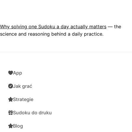
Why solving one Sudoku a day actually matters
— the
science and reasoning behind a daily practice.
App
Jak grać
Strategie
Sudoku do druku
Blog