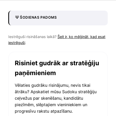
💡 ŠODIENAS PADOMS
Iestrēguši risināšanas laikā?
Šeit ir, ko mēģināt, kad esat
iestrēguši
.
Risiniet gudrāk ar stratēģiju
paņēmieniem
Vēlaties gudrāku risinājumu, nevis tikai
ātrāku? Apskatiet mūsu Sudoku stratēģiju
ceļvežus par skenēšanu, kandidātu
piezīmēm, slēptajiem vieniniekiem un
progresīvu rakstu atpazīšanu.