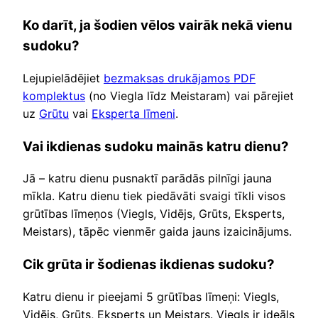
Ko darīt, ja šodien vēlos vairāk nekā vienu
sudoku?
Lejupielādējiet
bezmaksas drukājamos PDF
komplektus
(no Viegla līdz Meistaram) vai pārejiet
uz
Grūtu
vai
Eksperta līmeni
.
Vai ikdienas sudoku mainās katru dienu?
Jā – katru dienu pusnaktī parādās pilnīgi jauna
mīkla. Katru dienu tiek piedāvāti svaigi tīkli visos
grūtības līmeņos (Viegls, Vidējs, Grūts, Eksperts,
Meistars), tāpēc vienmēr gaida jauns izaicinājums.
Cik grūta ir šodienas ikdienas sudoku?
Katru dienu ir pieejami 5 grūtības līmeņi: Viegls,
Vidējs, Grūts, Eksperts un Meistars. Viegls ir ideāls