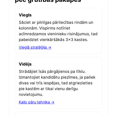
Viegls
Sāciet ar pilnīgas pārliecības rindām un
kolonnām. Vispirms notīriet
acīmredzamos vieninieku risinājumus, tad
pabeidziet vienkāršākās 3×3 kastes.
Vieglā stratēģija →
Vidējs
Strādājiet īsās pārgājienos pa tīklu.
Izmantojiet kandidātu piezīmes, ja paliek
divas vai trīs iespējas, tad atgriezieties
pie kastēm ar tikai vienu derīgu
novietojumu.
Kailo pāru tehnika →