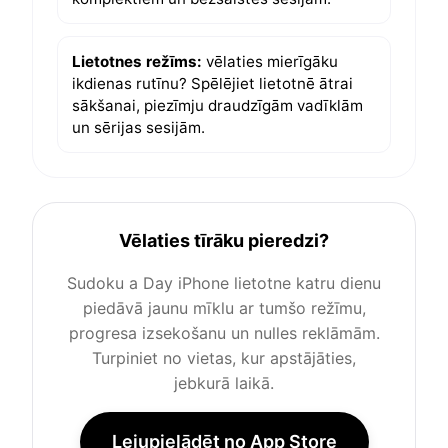
Lietotnes režīms:
vēlaties mierīgāku
ikdienas rutīnu? Spēlējiet lietotnē ātrai
sākšanai, piezīmju draudzīgām vadīklām
un sērijas sesijām.
Vēlaties tīrāku pieredzi?
Sudoku a Day iPhone lietotne katru dienu
piedāvā jaunu mīklu ar tumšo režīmu,
progresa izsekošanu un nulles reklāmām.
Turpiniet no vietas, kur apstājāties,
jebkurā laikā.
Lejupielādēt no App Store