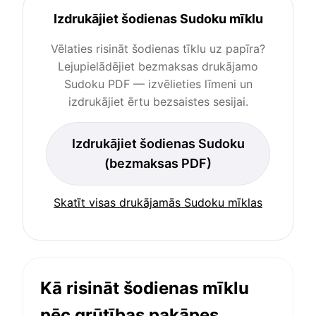
Izdrukājiet šodienas Sudoku mīklu
Vēlaties risināt šodienas tīklu uz papīra?
Lejupielādējiet bezmaksas drukājamo
Sudoku PDF — izvēlieties līmeni un
izdrukājiet ērtu bezsaistes sesijai.
Izdrukājiet šodienas Sudoku
(bezmaksas PDF)
Skatīt visas drukājamās Sudoku mīklas
Kā risināt šodienas mīklu
pēc grūtības pakāpes