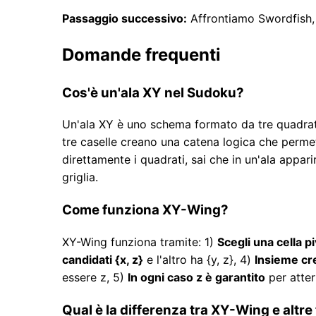
Passaggio successivo:
Affrontiamo Swordfish, 
Domande frequenti
Cos'è un'ala XY nel Sudoku?
Un'ala XY è uno schema formato da tre quadrat
tre caselle creano una catena logica che permett
direttamente i quadrati, sai che in un'ala appar
griglia.
Come funziona XY-Wing?
XY-Wing funziona tramite: 1)
Scegli una cella p
candidati {x, z}
e l'altro ha {y, z}, 4)
Insieme cr
essere z, 5)
In ogni caso z è garantito
per atter
Qual è la differenza tra XY-Wing e altre