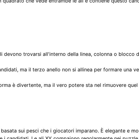
 quadrato che vede entrambe le ali e contiene questo candi
i devono trovarsi all'interno della linea, colonna o blocco
didati, ma il terzo anello non si allinea per formare una ve
orma è divertente, ma il vero potere sta nel rimuovere quel
basata sui pesci che i giocatori imparano. È elegante e mos
e i candidati. Le ali XY compaiono regolarmente nei puzzle m