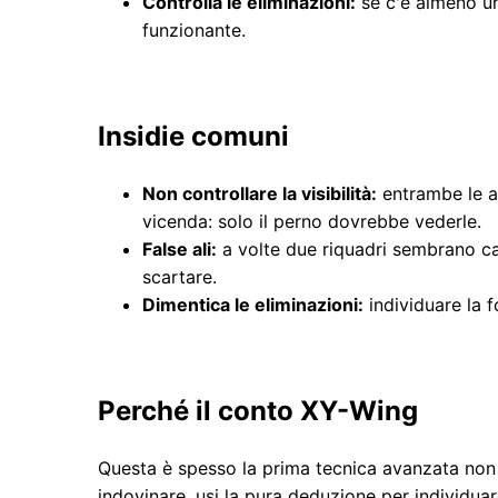
Controlla le eliminazioni:
se c'è almeno un
funzionante.
Insidie ​​​​comuni
Non controllare la visibilità:
entrambe le al
vicenda: solo il perno dovrebbe vederle.
False ali:
a volte due riquadri sembrano can
scartare.
Dimentica le eliminazioni:
individuare la f
Perché il conto XY-Wing
Questa è spesso la prima tecnica avanzata non 
indovinare, usi la pura deduzione per individuar