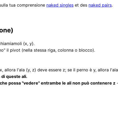
 sulla tua comprensione
naked singles
et des
naked pairs
.
ione)
hiamiamoli {x, y}.
" il pivot (nella stessa riga, colonna o blocco).
, allora l'ala {y, z} deve essere z; se il perno è y, allora l'al
 di queste ali.
to che possa "vedere" entrambe le ali non può contenere z
-