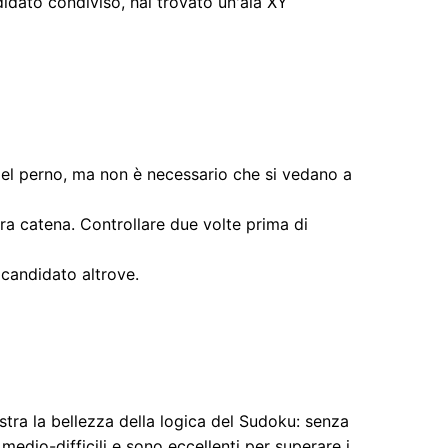
dato condiviso, hai trovato un'ala XY
 del perno, ma non è necessario che si vedano a
ra catena. Controllare due volte prima di
 candidato altrove.
tra la bellezza della logica del Sudoku: senza
edio-difficili e sono eccellenti per superare i