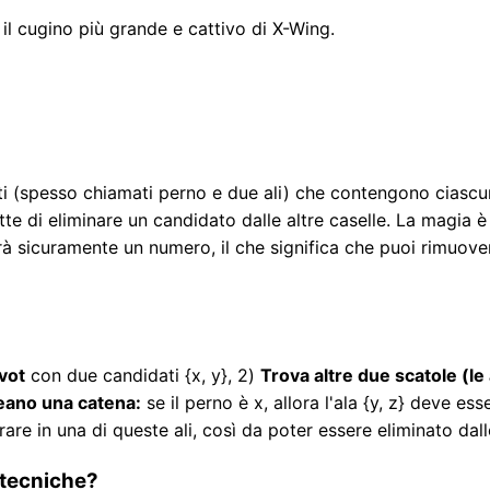
il cugino più grande e cattivo di X-Wing.
i (spesso chiamati perno e due ali) che contengono ciascu
e di eliminare un candidato dalle altre caselle. La magia è 
irà sicuramente un numero, il che significa che puoi rimuover
ivot
con due candidati {x, y}, 2)
Trova altre due scatole (le 
eano una catena:
se il perno è x, allora l'ala {y, z} deve esse
rare in una di queste ali, così da poter essere eliminato dal
 tecniche?