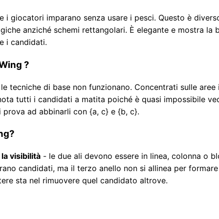
 i giocatori imparano senza usare i pesci. Questo è divers
logiche anziché schemi rettangolari. È elegante e mostra la 
e i candidati.
-Wing ?
e tecniche di base non funzionano. Concentrati sulle aree i
nota tutti i candidati a matita poiché è quasi impossibile v
prova ad abbinarli con {a, c} e {b, c}.
ing?
a visibilità
- le due ali devono essere in linea, colonna o b
ano candidati, ma il terzo anello non si allinea per formar
tere sta nel rimuovere quel candidato altrove.