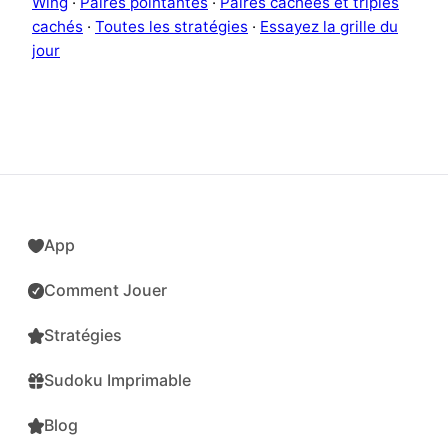
Wing
·
Paires pointantes
·
Paires cachées et triples
cachés
·
Toutes les stratégies
·
Essayez la grille du
jour
App
Comment Jouer
Stratégies
Sudoku Imprimable
Blog