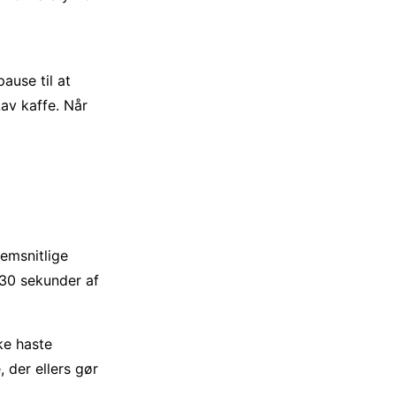
ause til at
Lav kaffe. Når
emsnitlige
 30 sekunder af
ke haste
, der ellers gør