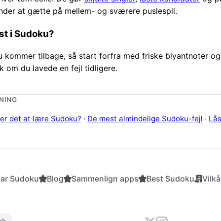
ynder at gætte på mellem- og sværere puslespil.
åst i Sudoku?
du kommer tilbage, så start forfra med friske blyantnoter og
k om du lavede en fejl tidligere.
NING
ger det at lære Sudoku?
·
De mest almindelige Sudoku-fejl
·
Lås
bar Sudoku
Blog
Sammenlign apps
Best Sudoku
Vilkå