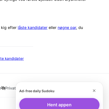
 kig efter
låste kandidater
eller
nøgne par
, du
te kandidater
r
Privatliv
×
Ad-free daily Sudoku
Hent appen