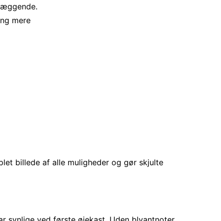
dlæggende.
ning mere
let billede af alle muligheder og gør skjulte
r synlige ved første øjekast. Uden blyantnoter