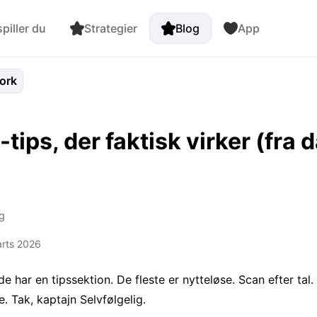
piller du
Strategier
Blog
App
ork
tips, der faktisk virker (fra 
g
arts 2026
 har en tipssektion. De fleste er nytteløse. Scan efter tal.
e. Tak, kaptajn Selvfølgelig.