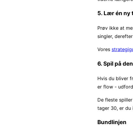
5. Lær én ny
Prøv ikke at me
singler, derefte
Vores
strategig
6. Spil på d
Hvis du bliver f
er flow - udford
De fleste spill
tager 30, er du 
Bundlinjen