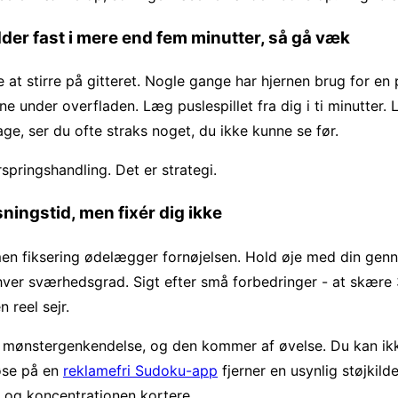
dder fast i mere end fem minutter, så gå væk
 at stirre på gitteret. Nogle gange har hjernen brug for en p
e under overfladen. Læg puslespillet fra dig i ti minutter. 
ge, ser du ofte straks noget, du ikke kunne se før.
springshandling. Det er strategi.
øsningstid, men fixér dig ikke
men fiksering ødelægger fornøjelsen. Hold øje med din genn
 hver sværhedsgrad. Sigt efter små forbedringer - at skære
n reel sejr.
 mønstergenkendelse, og den kommer af øvelse. Du kan ik
øse på en
reklamefri Sudoku-app
fjerner en usynlig støjkilde
 og koncentrationen kortere.