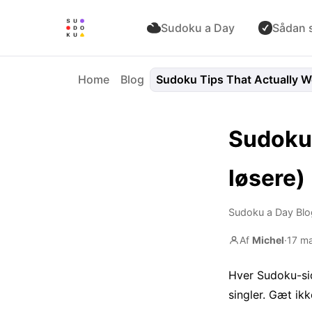
Sudoku a Day
Sådan s
Home
Blog
Sudoku Tips That Actually W
Sudoku-
løsere)
Sudoku a Day Blo
Af
Michel
·
17 m
Hver Sudoku-side
singler. Gæt ikk