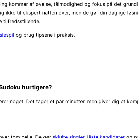
ing kommer af øvelse, tålmodighed og fokus på det grun
ig ikke til ekspert natten over, men de gør din daglige løs
 tilfredsstillende.
lespil
og brug tipsene i praksis.
se Sudoku hurtigere?
erer noget. Det tager et par minutter, men giver dig et komp
 hver tom celle. De gør
skjulte singler
,
låste kandidater
og pa