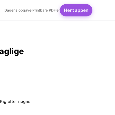
Hent appen
Dagens opgave
·
Printbare PDF'er
daglige
 Kig efter nøgne