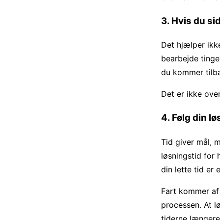
3. Hvis du si
Det hjælper ikke
bearbejde tingen
du kommer tilba
Det er ikke over
4. Følg din l
Tid giver mål, 
løsningstid for
din lette tid er e
Fart kommer af
processen. At l
tiderne længere