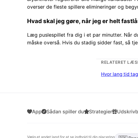
overser de fleste spillere elimineringer og beg
Hvad skal jeg gøre, når jeg er helt fastl
Læg puslespillet fra dig i et par minutter. Når 
måske overså. Hvis du stadig sidder fast, så tje
RELATERET LÆS
Hvor lang tid ta
App
Sådan spiller du
Strategier
Udskriv
Vælg et andet land for at se indhold til din placering