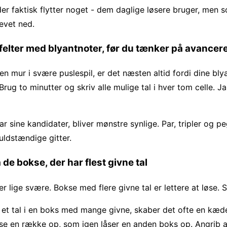
 der faktisk flytter noget - dem daglige løsere bruger, men
revet ned.
e felter med blyantnoter, før du tænker på avancer
n mur i svære puslespil, er det næsten altid fordi dine bly
rug to minutter og skriv alle mulige tal i hver tom celle. Ja,
ar sine kandidater, bliver mønstre synlige. Par, tripler og p
uldstændige gitter.
 de bokse, der har flest givne tal
er lige svære. Bokse med flere givne tal er lettere at løse. S
 et tal i en boks med mange givne, skaber det ofte en kæd
se en række op, som igen låser en anden boks op. Angrib alt