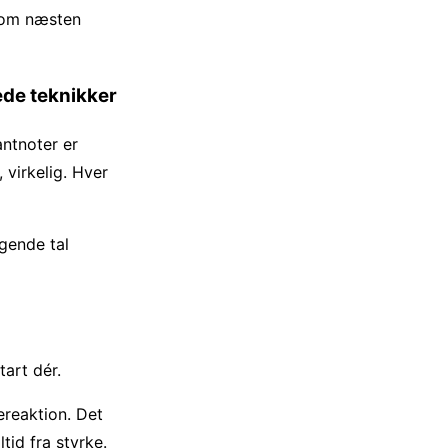
 som næsten
ede teknikker
antnoter er
 virkelig. Hver
egende tal
tart dér.
ereaktion. Det
id fra styrke.