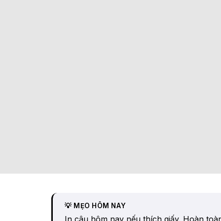
💡 MẸO HÔM NAY
In câu hôm nay nếu thích giấy. Hoàn toàn