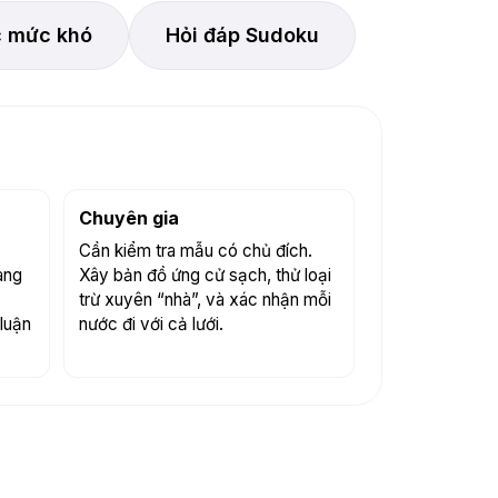
c mức khó
Hỏi đáp Sudoku
Chuyên gia
Cần kiểm tra mẫu có chủ đích.
àng
Xây bản đồ ứng cử sạch, thử loại
trừ xuyên “nhà”, và xác nhận mỗi
luận
nước đi với cả lưới.