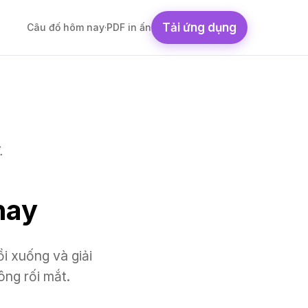
Tải ứng dụng
Câu đố hôm nay
·
PDF in ấn
.
nay
 xuống và giải
ông rối mắt.