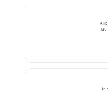
App 
lưu
In 