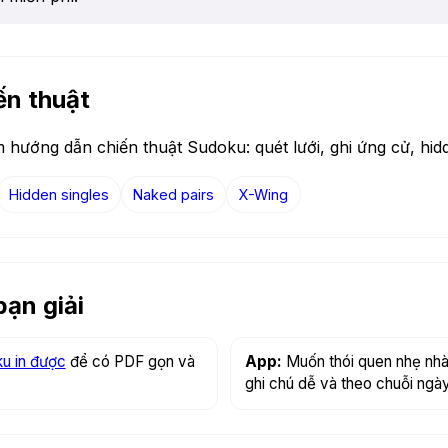
ến thuật
hướng dẫn chiến thuật Sudoku: quét lưới, ghi ứng cử, hid
Hidden singles
Naked pairs
X-Wing
bạn giải
ku in được
để có PDF gọn và
App:
Muốn thói quen nhẹ nhà
ghi chú dễ và theo chuỗi ngày