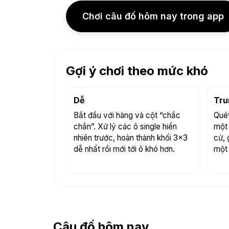
Chơi câu đố hôm nay trong app
Gợi ý chơi theo mức khó
Dễ
Tru
Bắt đầu với hàng và cột “chắc
Quét
chắn”. Xử lý các ô single hiển
một 
nhiên trước, hoàn thành khối 3×3
cử, 
dễ nhất rồi mới tới ô khó hơn.
một 
Câu đố hôm nay