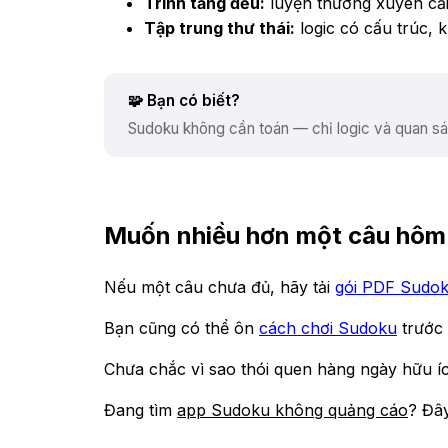
Trình tăng đều:
luyện thường xuyên cải t
Tập trung thư thái:
logic có cấu trúc,
🧩 Bạn có biết?
Sudoku không cần toán — chỉ logic và quan sá
Muốn nhiều hơn một câu hôm
Nếu một câu chưa đủ, hãy tải
gói PDF Sudok
Bạn cũng có thể ôn
cách chơi Sudoku
trước 
Chưa chắc vì sao thói quen hàng ngày hữu 
Đang tìm
app Sudoku không quảng cáo
? Đây