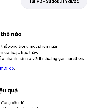
Tải PDF Sudoku in được
 thế nào
ó thể xong trong một phiên ngắn.
n gia hoặc Bậc thầy.
u nhanh hơn so với thi thoảng giải marathon.
h mức độ
.
iệu quả
i đúng câu đó.