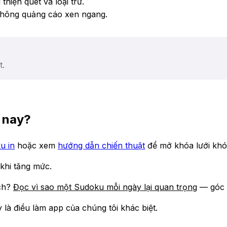
hiện quét và loại trừ.
 không quảng cáo xen ngang.
t.
 nay?
u in
hoặc xem
hướng dẫn chiến thuật
để mở khóa lưới khó
khi tăng mức.
ích?
Đọc vì sao một Sudoku mỗi ngày lại quan trọng
— góc n
 là điều làm app của chúng tôi khác biệt.