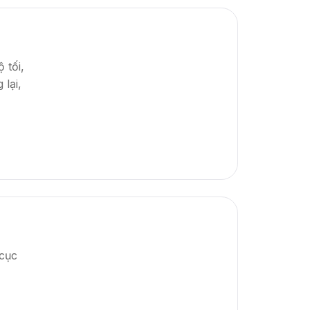
 tối,
lại,
 cục