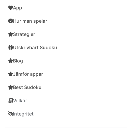
App
Hur man spelar
Strategier
Utskrivbart Sudoku
Blog
Jämför appar
Best Sudoku
Villkor
Integritet