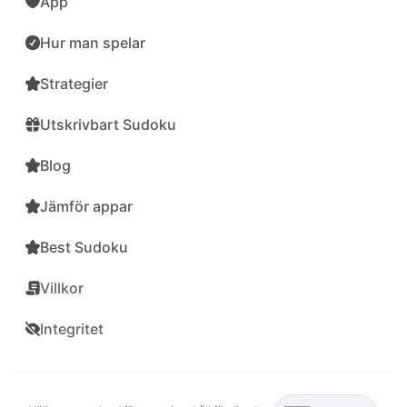
App
Hur man spelar
Strategier
Utskrivbart Sudoku
Blog
Jämför appar
Best Sudoku
Villkor
Integritet