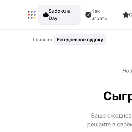
Sudoku a
Как
С
Day
играть
Главная
Ежедневное судоку
Нов
Сыгр
Ваше ежедневн
решайте в своё