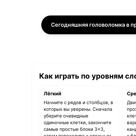
Сегодняшняя головоломка в 
Как играть по уровням с
Лёгкий
Ср
Начните с рядов и столбцов, в
Дви
которых вы уверены. Сначала
про
уберите очевидные
кле
одиночные клетки, закончите
вар
самые простые блоки 3×3,
кан
затем переходите к сложным.
к б