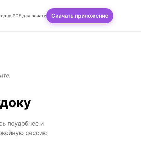
Скачать приложение
годня
·
PDF для печати
ите.
удоку
сь поудобнее и
покойную сессию