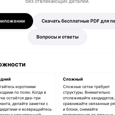
без отвлекающих деталей.
приложении
Скачать бесплатные PDF для п
Вопросы и ответы
ложности
едний
Сложный
гайтесь короткими
Сложные сетки требуют
ходами по полю. Когда в
структуры. Внимательно
тке остаётся два–три
отслеживайте кандидатов,
ианта, делайте заметки с
сравнивайте связанные р
дидатами и возвращайтесь
и блоки, снимайте
локам с единственной
противоречия до длинных