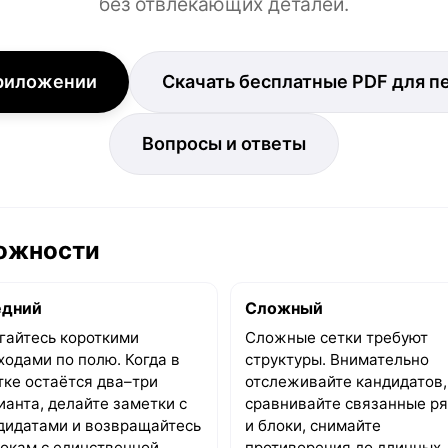
без отвлекающих деталей.
приложении
Скачать бесплатные PDF для п
Вопросы и ответы
ложности
едний
Сложный
гайтесь короткими
Сложные сетки требуют
ходами по полю. Когда в
структуры. Внимательно
тке остаётся два–три
отслеживайте кандидатов,
ианта, делайте заметки с
сравнивайте связанные р
дидатами и возвращайтесь
и блоки, снимайте
локам с единственной
противоречия до длинных