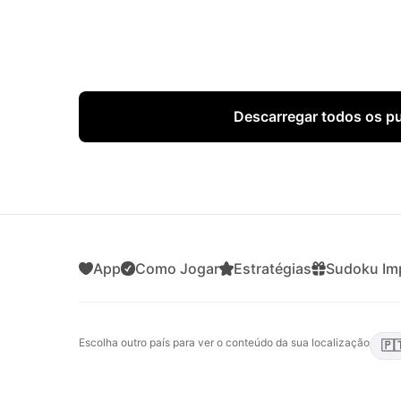
Descarregar todos os p
App
Como Jogar
Estratégias
Sudoku Imp
Escolha outro país para ver o conteúdo da sua localização
🇵