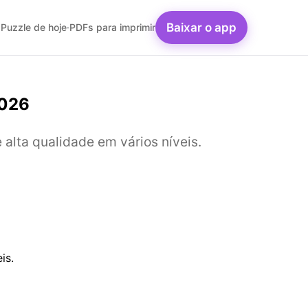
Baixar o app
Puzzle de hoje
·
PDFs para imprimir
2026
lta qualidade em vários níveis.
is.