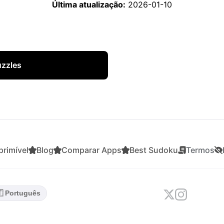
Última atualização:
2026-01-10
uzzles
rimível
Blog
Comparar Apps
Best Sudoku
Termos
🇹 Português