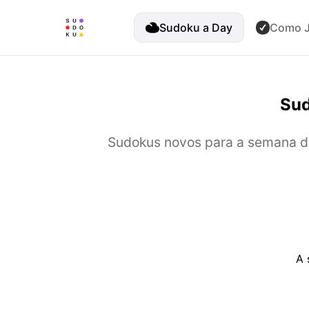
Sudoku a Day
Como J
Sud
Sudokus novos para a semana de
A 