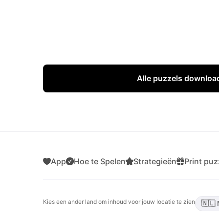
Alle puzzels downloa
App
Hoe te Spelen
Strategieën
Print puz
Kies een ander land om inhoud voor jouw locatie te zien
🇳🇱