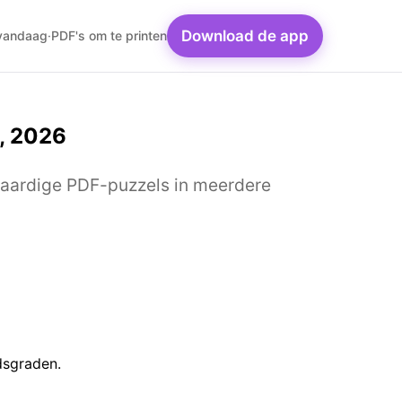
Download de app
 vandaag
·
PDF's om te printen
, 2026
aardige PDF-puzzels in meerdere
dsgraden.