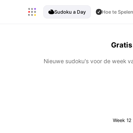
Sudoku a Day
Hoe te Spele
Grati
Nieuwe sudoku's voor de week v
Week 12 