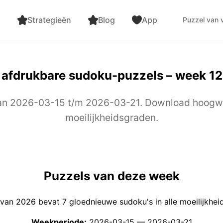
n
Strategieën
Blog
App
Puzzel van
s afdrukbare sudoku-puzzels – week 12
an 2026-03-15 t/m 2026-03-21. Download hoogw
moeilijkheidsgraden.
Puzzels van deze week
van 2026 bevat 7 gloednieuwe sudoku's in alle moeilijkhei
Weekperiode:
2026-03-15 — 2026-03-21