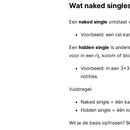
Wat naked singles
Een
naked single
ontstaat w
Voorbeeld: een cel kan
Een
hidden single
is anders
voor in een rij, kolom of blo
Voorbeeld: in een 3×3-
notities.
Vuistregel:
Naked single = één kan
Hidden single = één lo
Wil je de basis opfrissen? B