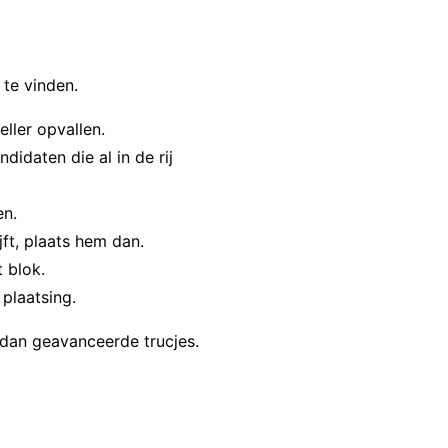
 te vinden.
ller opvallen.
idaten die al in de rij
en.
jft, plaats hem dan.
 blok.
plaatsing.
t dan geavanceerde trucjes.