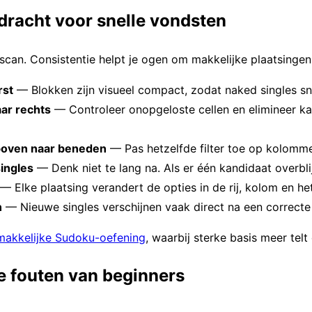
dracht voor snelle vondsten
scan. Consistentie helpt je ogen om makkelijke plaatsingen
rst
— Blokken zijn visueel compact, zodat naked singles sne
aar rechts
— Controleer onopgeloste cellen en elimineer kand
boven naar beneden
— Pas hetzelfde filter toe op kolomm
singles
— Denk niet te lang na. Als er één kandidaat overbli
— Elke plaatsing verandert de opties in de rij, kolom en het
n
— Nieuwe singles verschijnen vaak direct na een correcte 
makkelijke Sudoku-oefening
, waarbij sterke basis meer tel
e fouten van beginners