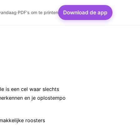
Download de app
 vandaag
·
PDF's om te printen
e is een cel waar slechts
e herkennen en je oplostempo
makkelijke roosters