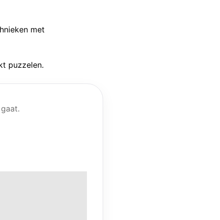
chnieken met
kt puzzelen.
 gaat.