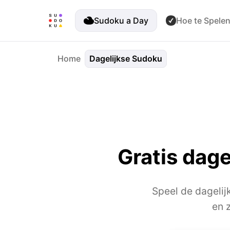
Sudoku a Day
Hoe te Spele
Home
Dagelijkse Sudoku
Gratis dag
Speel de dagelij
en 