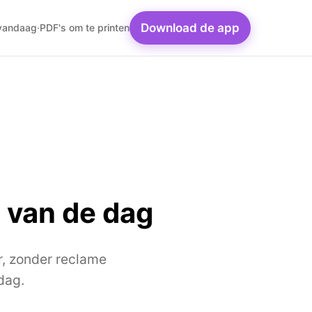
Download de app
 vandaag
·
PDF's om te printen
 van de dag
r, zonder reclame
dag.