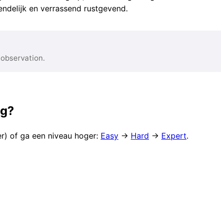
endelijk en verrassend rustgevend.
 observation.
ag?
er) of ga een niveau hoger:
Easy
→
Hard
→
Expert
.