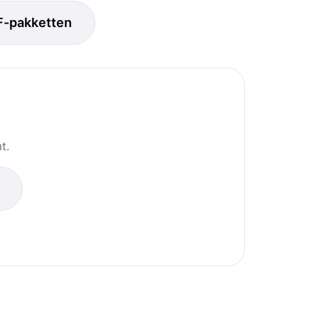
F-pakketten
t.