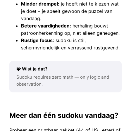
Minder drempel:
je hoeft niet te kiezen wat
je doet – je speelt gewoon de puzzel van
vandaag.
Betere vaardigheden:
herhaling bouwt
patroonherkenning op, niet alleen geheugen.
Rustige focus:
sudoku is stil,
schermvriendelijk en verrassend rustgevend.
🧩 Wist je dat?
Sudoku requires zero math — only logic and
observation.
Meer dan één sudoku vandaag?
Probeer een printbaar pakket (A4 of US Letter) of