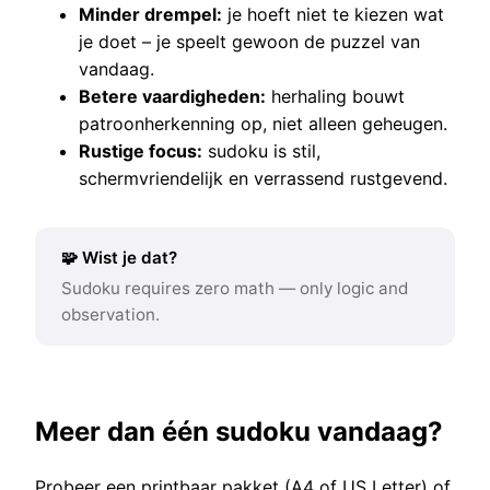
Minder drempel:
je hoeft niet te kiezen wat
je doet – je speelt gewoon de puzzel van
vandaag.
Betere vaardigheden:
herhaling bouwt
patroonherkenning op, niet alleen geheugen.
Rustige focus:
sudoku is stil,
schermvriendelijk en verrassend rustgevend.
🧩 Wist je dat?
Sudoku requires zero math — only logic and
observation.
Meer dan één sudoku vandaag?
Probeer een printbaar pakket (A4 of US Letter) of