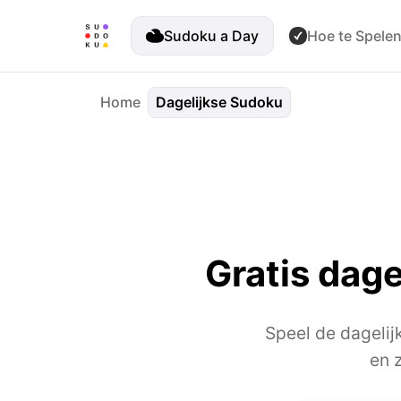
Sudoku a Day
Hoe te Spele
Home
Dagelijkse Sudoku
Gratis dag
Speel de dagelij
en 