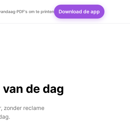
Download de app
 vandaag
·
PDF's om te printen
 van de dag
r, zonder reclame
dag.