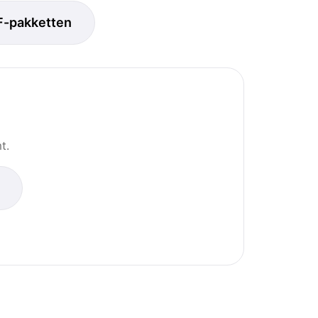
F-pakketten
t.