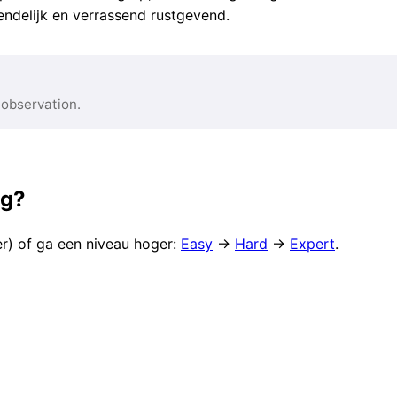
endelijk en verrassend rustgevend.
 observation.
ag?
er) of ga een niveau hoger:
Easy
→
Hard
→
Expert
.