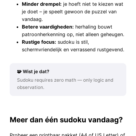
Minder drempel:
je hoeft niet te kiezen wat
je doet – je speelt gewoon de puzzel van
vandaag.
Betere vaardigheden:
herhaling bouwt
patroonherkenning op, niet alleen geheugen.
Rustige focus:
sudoku is stil,
schermvriendelijk en verrassend rustgevend.
🧩 Wist je dat?
Sudoku requires zero math — only logic and
observation.
Meer dan één sudoku vandaag?
Probeer een printbaar pakket (A4 of US Letter) of