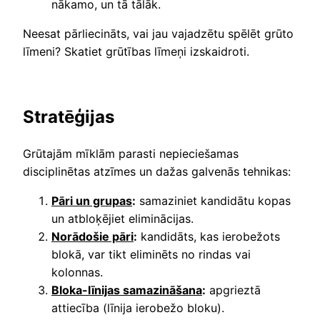
nākamo, un tā tālāk.
Neesat pārliecināts, vai jau vajadzētu spēlēt grūto
līmeni? Skatiet grūtības līmeņi izskaidroti.
Stratēģijas
Grūtajām mīklām parasti nepieciešamas
disciplinētas atzīmes un dažas galvenās tehnikas:
Pāri un grupas
:
samaziniet kandidātu kopas
un atbloķējiet eliminācijas.
Norādošie pāri
:
kandidāts, kas ierobežots
blokā, var tikt eliminēts no rindas vai
kolonnas.
Bloka-līnijas samazināšana
:
apgrieztā
attiecība (līnija ierobežo bloku).