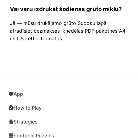
Vai varu izdrukāt šodienas grūto mīklu?
Jā — mūsu drukājamo grūto Sudoku lapā
atradīsiet bezmaksas iknedēļas PDF pakotnes A4
un US Letter formātos.
App
How to Play
Strategies
Printable Puzzles