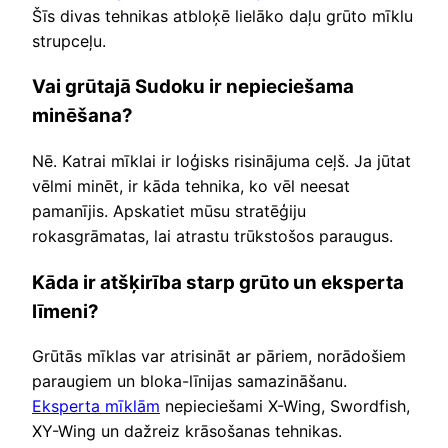
Šīs divas tehnikas atbloķē lielāko daļu grūto mīklu
strupceļu.
Vai grūtajā Sudoku ir nepieciešama
minēšana?
Nē. Katrai mīklai ir loģisks risinājuma ceļš. Ja jūtat
vēlmi minēt, ir kāda tehnika, ko vēl neesat
pamanījis. Apskatiet mūsu stratēģiju
rokasgrāmatas, lai atrastu trūkstošos paraugus.
Kāda ir atšķirība starp grūto un eksperta
līmeni?
Grūtās mīklas var atrisināt ar pāriem, norādošiem
paraugiem un bloka-līnijas samazināšanu.
Eksperta mīklām
nepieciešami X-Wing, Swordfish,
XY-Wing un dažreiz krāsošanas tehnikas.