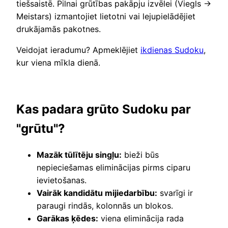
tiešsaistē. Pilnai grūtības pakāpju izvēlei (Viegls →
Meistars) izmantojiet lietotni vai lejupielādējiet
drukājamās pakotnes.
Veidojat ieradumu? Apmeklējiet
ikdienas Sudoku
,
kur viena mīkla dienā.
Kas padara grūto Sudoku par
"grūtu"?
Mazāk tūlītēju singļu:
bieži būs
nepieciešamas eliminācijas pirms ciparu
ievietošanas.
Vairāk kandidātu mijiedarbību:
svarīgi ir
paraugi rindās, kolonnās un blokos.
Garākas ķēdes:
viena eliminācija rada