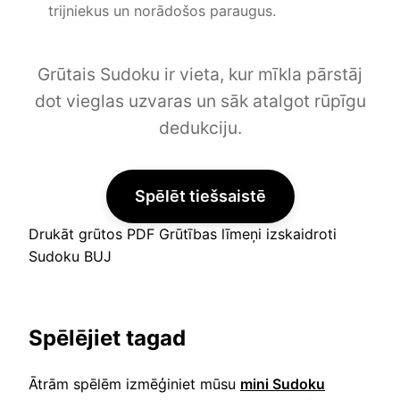
trijniekus un norādošos paraugus.
Grūtais Sudoku ir vieta, kur mīkla pārstāj
dot vieglas uzvaras un sāk atalgot rūpīgu
dedukciju.
Spēlēt tiešsaistē
Drukāt grūtos PDF Grūtības līmeņi izskaidroti
Sudoku BUJ
Spēlējiet tagad
Ātrām spēlēm izmēģiniet mūsu
mini Sudoku