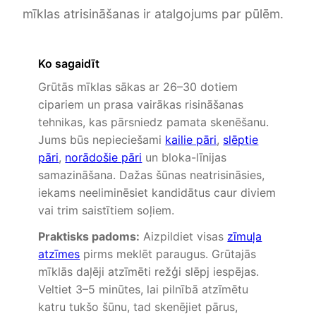
mīklas atrisināšanas ir atalgojums par pūlēm.
Ko sagaidīt
Grūtās mīklas sākas ar 26–30 dotiem
cipariem un prasa vairākas risināšanas
tehnikas, kas pārsniedz pamata skenēšanu.
Jums būs nepieciešami
kailie pāri
,
slēptie
pāri
,
norādošie pāri
un bloka-līnijas
samazināšana. Dažas šūnas neatrisināsies,
iekams neeliminēsiet kandidātus caur diviem
vai trim saistītiem soļiem.
Praktisks padoms:
Aizpildiet visas
zīmuļa
atzīmes
pirms meklēt paraugus. Grūtajās
mīklās daļēji atzīmēti režģi slēpj iespējas.
Veltiet 3–5 minūtes, lai pilnībā atzīmētu
katru tukšo šūnu, tad skenējiet pārus,