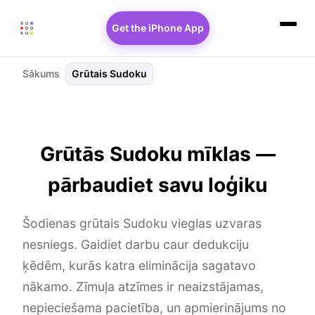
Get the iPhone App
Sākums
Grūtais Sudoku
Grūtās Sudoku mīklas —
pārbaudiet savu loģiku
Šodienas grūtais Sudoku vieglas uzvaras
nesniegs. Gaidiet darbu caur dedukciju
ķēdēm, kurās katra eliminācija sagatavo
nākamo. Zīmuļa atzīmes ir neaizstājamas,
nepieciešama pacietība, un apmierinājums no