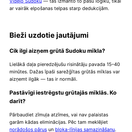
Vidējo Sudoku
— tas izmanto to pašu loģiku, tikai
ar vairāk elpošanas telpas starp dedukcijām.
Bieži uzdotie jautājumi
Cik ilgi aizņem grūtā Sudoku mīkla?
Lielākā daļa pieredzējušu risinātāju pavada 15–40
minūtes. Dažas īpaši sarežģītas grūtās mīklas var
aizņemt ilgāk — tas ir normāli.
Pastāvīgi iestrēgstu grūtajās mīklās. Ko
darīt?
Pārbaudiet zīmuļa atzīmes, vai nav palaistas
garām kādas eliminācijas. Pēc tam meklējiet
norādošos pārus
un
bloka-līnijas samazināšanu
.