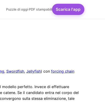
Scarica l'app
Puzzle di oggi
·
PDF stampabili
ing
,
Swordfish
,
Jellyfish
) con
forcing chain
 modello perfetto. Invece di effettuare
le catene. Se il candidato entra nel corpo del
i convergono sulla stessa eliminazione, tale