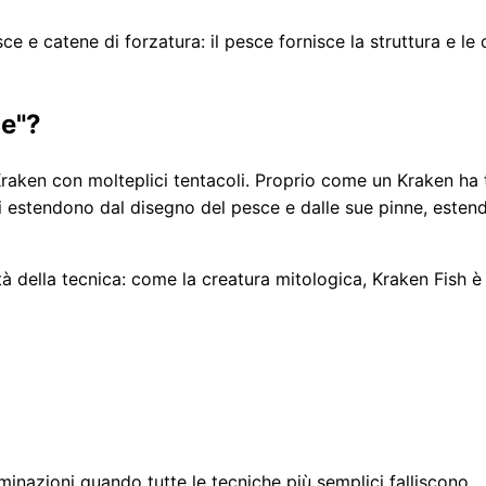
e e catene di forzatura: il pesce fornisce la struttura e le
ce"?
aken con molteplici tentacoli. Proprio come un Kraken ha te
 estendono dal disegno del pesce e dalle sue pinne, estend
à della tecnica: come la creatura mitologica, Kraken Fish è
liminazioni quando tutte le tecniche più semplici falliscono