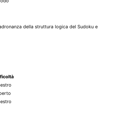
etodo
adronanza della struttura logica del Sudoku e
ficoltà
estro
perto
estro