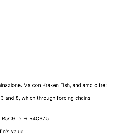
minazione. Ma con Kraken Fish, andiamo oltre:
 3 and 8, which through forcing chains
 → R5C9=5 → R4C9≠5.
in's value.