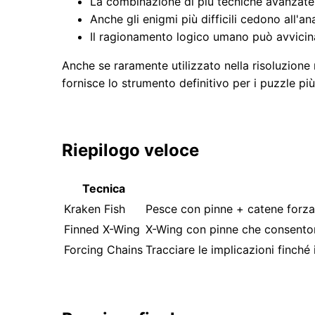
La combinazione di più tecniche avanzate 
Anche gli enigmi più difficili cedono all'an
Il ragionamento logico umano può avvicinar
Anche se raramente utilizzato nella risoluzion
fornisce lo strumento definitivo per i puzzle più d
Riepilogo veloce
Tecnica
Kraken Fish
Pesce con pinne + catene forzan
Finned X-Wing
X-Wing con pinne che consenton
Forcing Chains
Tracciare le implicazioni finch