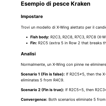
Esempio di pesce Kraken
Impostare
Trovi un modello di X-Wing alettato per il candi
Fish body:
R2C3, R2C8, R7C3, R7C8 (X-Wi
Fin:
R2C5 (extra 5 in Row 2 that breaks th
Analisi
Normalmente, un X-Wing con pinne ne eliminereb
Scenario 1 (Fin is false):
If R2C5≠5, then the X-
eliminates 5 from R4C9.
Scenario 2 (Fin is true):
If R2C5=5, then R2C3
Convergence:
Both scenarios eliminate 5 from 