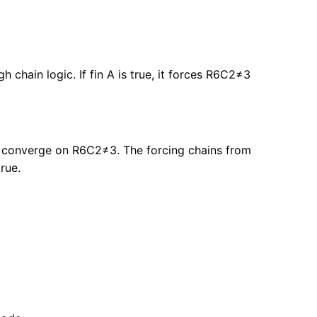
 chain logic. If fin A is true, it forces R6C2≠3
true) converge on R6C2≠3. The forcing chains from
rue.