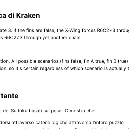
ca di Kraken
 3. If the fins are false, the X-Wing forces R6C2≠3 through
orces R6C2≠3 through yet another chain.
ation. All possible scenarios (fins false, fin A true, fin B 
n, so it's certain regardless of which scenario is actually t
rtante
ne dei Sudoku basati sui pesci. Dimostra che:
ersi attraverso catene logiche attraverso l'intero puzzle