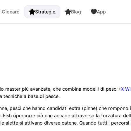
 Giocare
Strategie
Blog
App
llo master più avanzate, che combina modelli di pesci (
X-W
e tecniche a base di pesce.
nne, pesci che hanno candidati extra (pinne) che rompono il
n Fish ripercorre ciò che accade attraverso la forzatura del
lle alette si attivano diverse catene. Quando tutti i percors