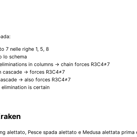
pada:
 7 nelle righe 1, 5, 8
no lo schema
eliminations in columns → chain forces R3C4≠7
on cascade → forces R3C4≠7
cascade → also forces R3C4≠7
elimination is certain
Kraken
 alettato, Pesce spada alettato e Medusa alettata prima di