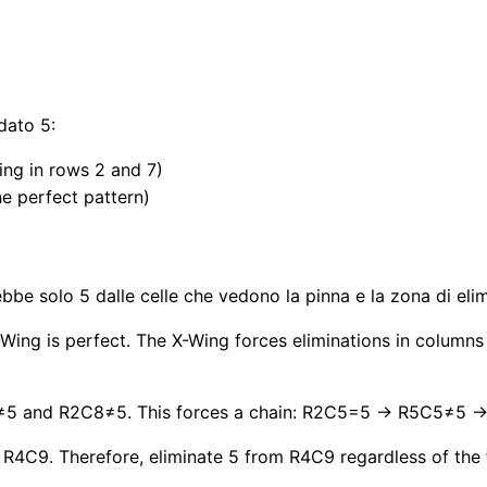
dato 5:
ng in rows 2 and 7)
e perfect pattern)
be solo 5 dalle celle che vedono la pinna e la zona di eli
Wing is perfect. The X-Wing forces eliminations in columns
≠5 and R2C8≠5. This forces a chain: R2C5=5 → R5C5≠5
R4C9. Therefore, eliminate 5 from R4C9 regardless of the f