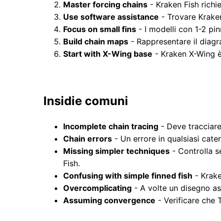
Master forcing chains
- Kraken Fish richi
Use software assistance
- Trovare Kraken
Focus on small fins
- I modelli con 1-2 pin
Build chain maps
- Rappresentare il diagr
Start with X-Wing base
- Kraken X-Wing è 
Insidie ​​​​comuni
Incomplete chain tracing
- Deve tracciare
Chain errors
- Un errore in qualsiasi caten
Missing simpler techniques
- Controlla s
Fish.
Confusing with simple finned fish
- Krake
Overcomplicating
- A volte un disegno as
Assuming convergence
- Verificare che 