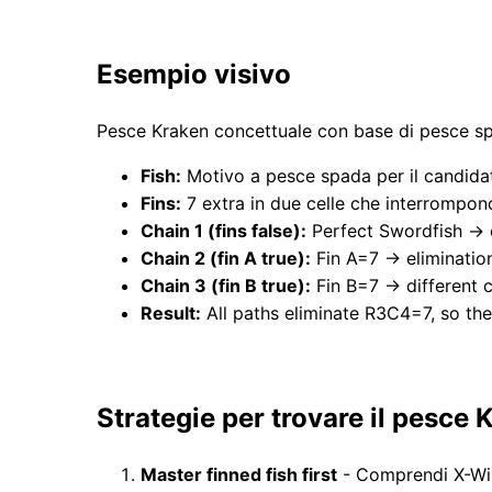
Esempio visivo
Pesce Kraken concettuale con base di pesce s
Fish:
Motivo a pesce spada per il candidato
Fins:
7 extra in due celle che interrompo
Chain 1 (fins false):
Perfect Swordfish → 
Chain 2 (fin A true):
Fin A=7 → eliminati
Chain 3 (fin B true):
Fin B=7 → different 
Result:
All paths eliminate R3C4=7, so the 
Strategie per trovare il pesce 
Master finned fish first
- Comprendi X-Wing