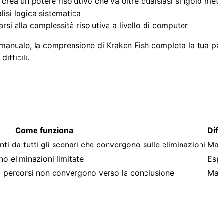
crea un potere risolutivo che va oltre qualsiasi singolo m
alisi logica sistematica
si alla complessità risolutiva a livello di computer
e manuale, la comprensione di Kraken Fish completa la tua p
ifficili.
Come funziona
Dif
ti da tutti gli scenari che convergono sulle eliminazioni
Ma
o eliminazioni limitate
Es
é i percorsi non convergono verso la conclusione
Ma