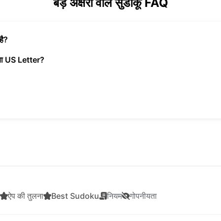
बड़े अक्षरों वाले सुडोकू FAQ
है?
 या US Letter?
ऐप की तुलना
Best Sudoku
नियम
गोपनीयता