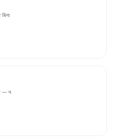
 बिना
उट — न