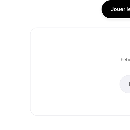
Jouer l
hebd