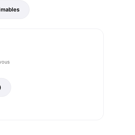
imables
 vous
)