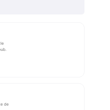
le
pub.
te de