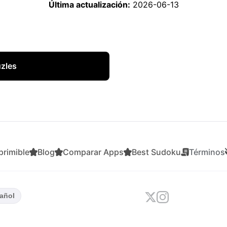
Última actualización:
2026-06-13
uzles
rimible
Blog
Comparar Apps
Best Sudoku
Términos
añol