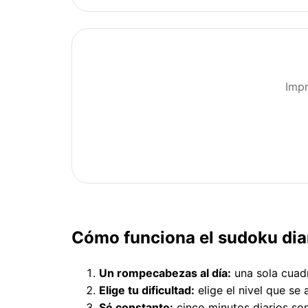
Imp
Cómo funciona el sudoku dia
Un rompecabezas al día:
una sola cuadr
Elige tu dificultad:
elige el nivel que se
Sé constante:
cinco minutos diarios so