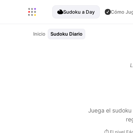
Sudoku a Day
Cómo Ju
Inicio
Sudoku Diario
L
Juega el sudoku d
re
⏱ El nivel Fá