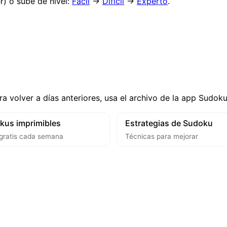
r) o sube de nivel:
Fácil
→
Difícil
→
Experto
.
ra volver a días anteriores, usa el archivo de la app Sudok
kus imprimibles
Estrategias de Sudoku
gratis cada semana
Técnicas para mejorar