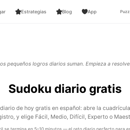
gar
Estrategias
Blog
App
Puzz
os pequeños logros diarios suman. Empieza a resolve
Sudoku diario gratis
iario de hoy gratis en español: abre la cuadrícula
gistro, y elige Fácil, Medio, Difícil, Experto o Maest
cil se termina en 5–10 minutos — el reto diario perfecto para e