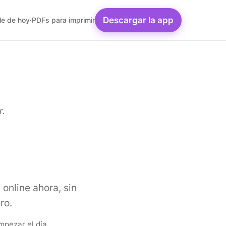
Descargar la app
le de hoy
·
PDFs para imprimir
r.
 online ahora, sin
ro.
mpezar el día.