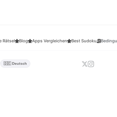
 Rätsel
Blog
Apps Vergleichen
Best Sudoku
Beding
n
🇩🇪 Deutsch