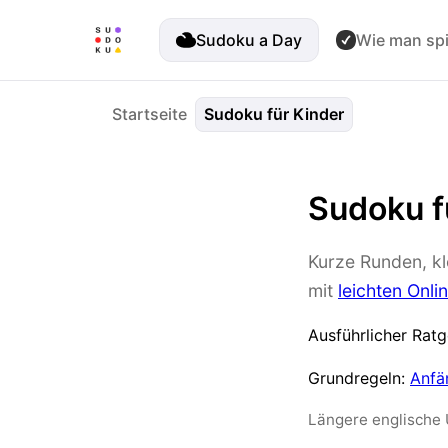
Sudoku a Day
Wie man spi
Startseite
Sudoku für Kinder
Sudoku f
Kurze Runden, kl
mit
leichten Onli
Ausführlicher Rat
Grundregeln:
Anfä
Längere englische 