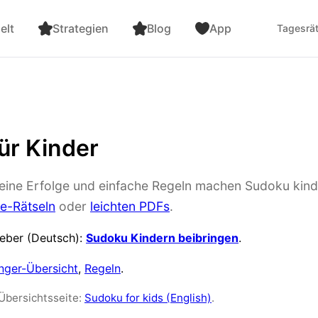
elt
Strategien
Blog
App
Tagesrät
ür Kinder
eine Erfolge und einfache Regeln machen Sudoku kind
ne-Rätseln
oder
leichten PDFs
.
geber (Deutsch):
Sudoku Kindern beibringen
.
nger-Übersicht
,
Regeln
.
Übersichtsseite:
Sudoku for kids (English)
.