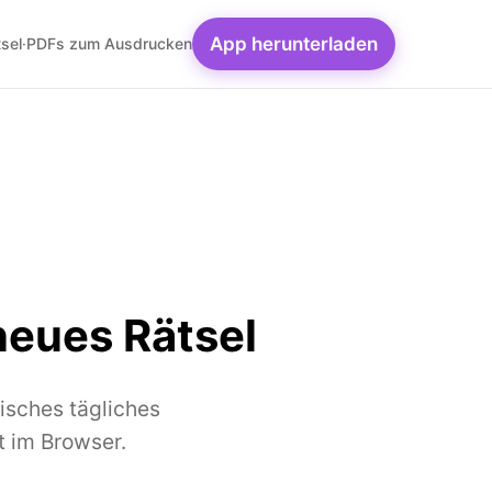
App herunterladen
sel
·
PDFs zum Ausdrucken
neues Rätsel
isches tägliches
t im Browser.