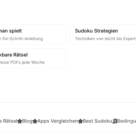
an spielt
Sudoku Strategien
t-für-Schritt-Anleitung
Techniken von leicht bis Exper
kbare Rätsel
nlose PDFs jede Woche
 Rätsel
Blog
Apps Vergleichen
Best Sudoku
Beding