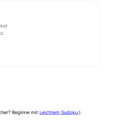
aket
t.
icher? Beginne mit
Leichtem Sudoku
.)