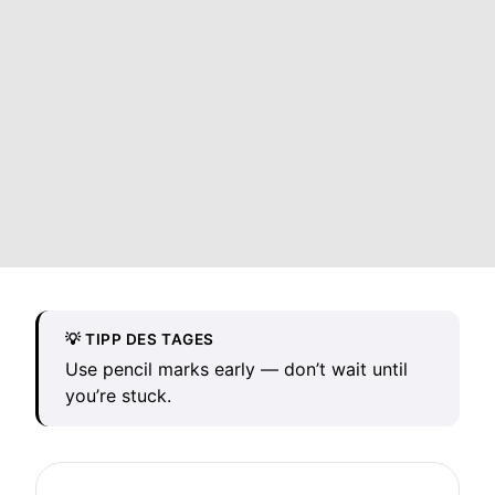
💡 TIPP DES TAGES
Use pencil marks early — don’t wait until
you’re stuck.