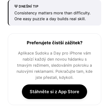
💡 DNEŠNÍ TIP
Consistency matters more than difficulty.
One easy puzzle a day builds real skill.
Preferujete čistší zážitek?
Aplikace Sudoku a Day pro iPhone vám
nabízí každý den novou hádanku s
tmavým režimem, sledováním pokroku a
nulovými reklamami. Pokračujte tam, kde
jste přestali, kdykoli.
Stáhněte si z App Store