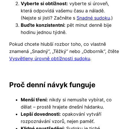
Vyberte si obtížnost:
vyberte si úroveň,
která odpovídá vašemu času a náladě.
(Nejste si jisti? Začněte s
Snadné sudoku
.)
Buďte konzistentní:
pět minut denně bije
hodinu jednou týdně.
Pokud chcete hlubší rozbor toho, co vlastně
znamená „Snadný“, „Těžký“ nebo „Odborník“, čtěte
Vysvětleny úrovně obtížnosti sudoku
.
Proč denní návyk funguje
Menší tření:
nikdy si nemusíte vybírat, co
dělat – prostě hrajete dnešní hádanku.
Lepší dovednosti:
opakování vytváří
rozpoznávání vzorů, nejen paměť.
Klidné soustředění:
Sudoku je tiché,