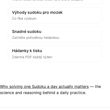
Výhody sudoku pro mozek
Co říká výzkum
Snadné sudoku
Začněte pohodlnou hádankou
Hádanky k tisku
Zdarma PDF každý týden
Why solving one Sudoku a day actually matters
— the
science and reasoning behind a daily practice.