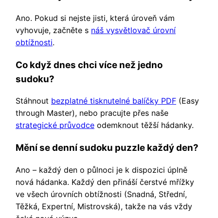
Ano. Pokud si nejste jisti, která úroveň vám
vyhovuje, začněte s
náš vysvětlovač úrovní
obtížnosti
.
Co když dnes chci více než jedno
sudoku?
Stáhnout
bezplatné tisknutelné balíčky PDF
(Easy
through Master), nebo pracujte přes naše
strategické průvodce
odemknout těžší hádanky.
Mění se denní sudoku puzzle každý den?
Ano – každý den o půlnoci je k dispozici úplně
nová hádanka. Každý den přináší čerstvé mřížky
ve všech úrovních obtížnosti (Snadná, Střední,
Těžká, Expertní, Mistrovská), takže na vás vždy