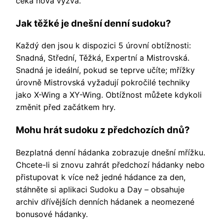
čeká nová výzva.
Jak těžké je dnešní denní sudoku?
Každý den jsou k dispozici 5 úrovní obtížnosti:
Snadná, Střední, Těžká, Expertní a Mistrovská.
Snadná je ideální, pokud se teprve učíte; mřížky
úrovně Mistrovská vyžadují pokročilé techniky
jako X-Wing a XY-Wing. Obtížnost můžete kdykoli
změnit před začátkem hry.
Mohu hrát sudoku z předchozích dnů?
Bezplatná denní hádanka zobrazuje dnešní mřížku.
Chcete-li si znovu zahrát předchozí hádanky nebo
přistupovat k více než jedné hádance za den,
stáhněte si aplikaci Sudoku a Day – obsahuje
archiv dřívějších denních hádanek a neomezené
bonusové hádanky.