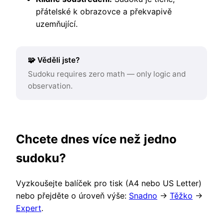
přátelské k obrazovce a překvapivě
uzemňující.
🧩 Věděli jste?
Sudoku requires zero math — only logic and
observation.
Chcete dnes více než jedno
sudoku?
Vyzkoušejte balíček pro tisk (A4 nebo US Letter)
nebo přejděte o úroveň výše:
Snadno
→
Těžko
→
Expert
.